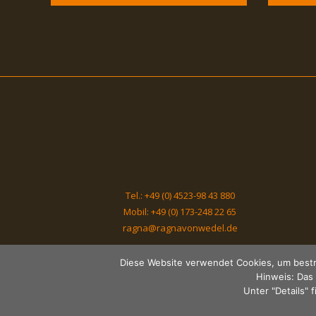
Tel.: +49 (0) 4523-98 43 880
Mobil: +49 (0) 173-248 22 65
ragna@ragnavonwedel.de
Diese Website verwendet Cookies, um bestmö
Hinweis: Das 
Unter "Details" 