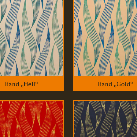
Band „Hell“
Band „Gold“