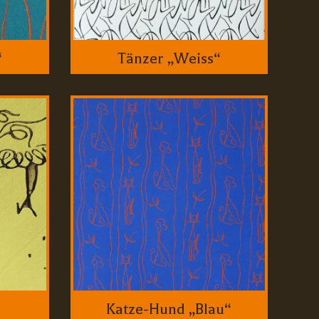
“
Tänzer „Weiss“
Katze-Hund „Blau“