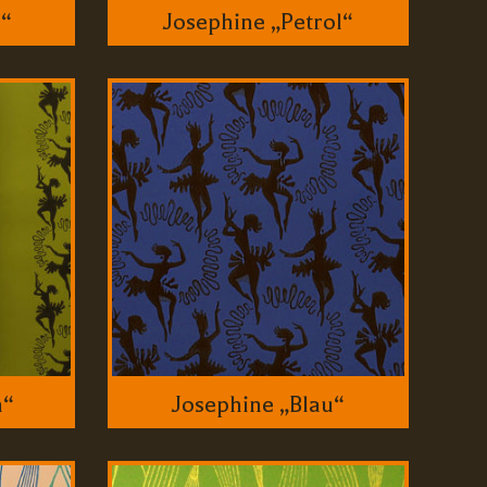
d“
Josephine „Petrol“
n“
Josephine „Blau“