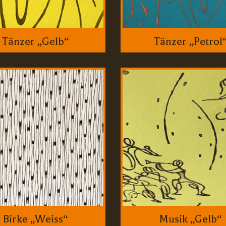
Tänzer „Gelb“
Tänzer „Petrol
Birke „Weiss“
Musik „Gelb“