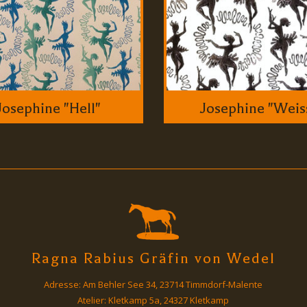
Josephine "Hell"
Josephine "Weis
Ragna Rabius Gräfin von Wedel
Adresse: Am Behler See 34, 23714 Timmdorf-Malente
Atelier: Kletkamp 5a, 24327 Kletkamp