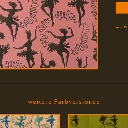
← zurü
weitere Farbversionen